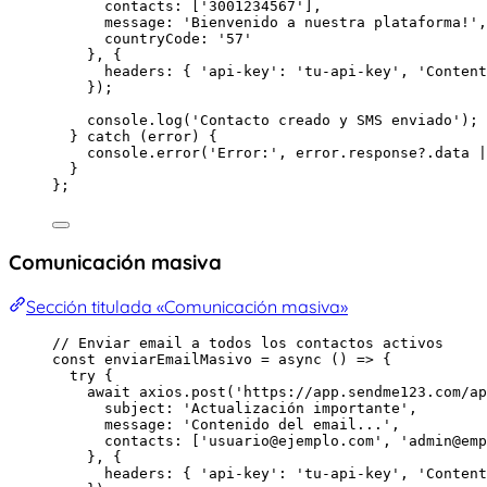
contacts:
 [
'
3001234567
'
]
,
message: 
'
Bienvenido a nuestra plataforma!
'
,
countryCode: 
'
57
'
}, {
headers: { 
'
api-key
'
: 
'
tu-api-key
'
, 
'
Content
}
)
;
console
.
log
(
'
Contacto creado y SMS enviado
'
)
;
} catch 
(
error
)
 {
console
.
error
(
'
Error:
'
, 
error
.
response
?.
data
 |
}
}
;
Comunicación masiva
Sección titulada «Comunicación masiva»
// Enviar email a todos los contactos activos
const 
enviarEmailMasivo
 = async 
()
 => {
try {
await 
axios
.
post
(
'
https://app.sendme123.com/ap
subject: 
'
Actualización importante
'
,
message: 
'
Contenido del email...
'
,
contacts:
 [
'
usuario@ejemplo.com
'
, 
'
admin@emp
}, {
headers: { 
'
api-key
'
: 
'
tu-api-key
'
, 
'
Content