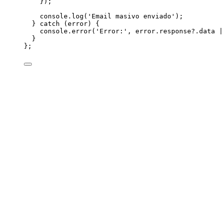
}
)
;
console
.
log
(
'
Email masivo enviado
'
)
;
} catch 
(
error
)
 {
console
.
error
(
'
Error:
'
, 
error
.
response
?.
data
 |
}
}
;