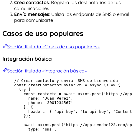
Crea contactos
: Registra los destinatarios de tus
comunicaciones
Envía mensajes
: Utiliza los endpoints de SMS o email
para comunicarte
Casos de uso populares
Sección titulada «Casos de uso populares»
Integración básica
Sección titulada «Integración básica»
// Crear contacto y enviar SMS de bienvenida
const 
crearContactoYEnviarSMS
 = async 
()
 => {
try {
const 
contacto
 = await 
axios
.
post
(
'
https://app
name: 
'
Juan Pérez
'
,
phone: 
'
3001234567
'
}, {
headers: { 
'
api-key
'
: 
'
tu-api-key
'
, 
'
Content
}
)
;
await 
axios
.
post
(
'
https://app.sendme123.com/ap
type: 
'
sms
'
,